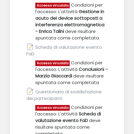
Condizioni per
Accesso vincolato
l'accesso: L'attività
Gestione in
acuto dei device sottoposti a
interferenza elettromagnetica
- Enrica Talini
deve risultare
spuntata come completata
Scheda di valutazione evento
FaD
Feedback
Condizioni per
Accesso vincolato
l'accesso: L'attività
Conclusioni -
Marzia Giaccardi
deve risultare
spuntata come completata
Questionario di soddisfazione
dei partecipanti
Feedback
Condizioni per
Accesso vincolato
l'accesso: L'attività
Scheda di
valutazione evento FaD
deve
risultare spuntata come
completata