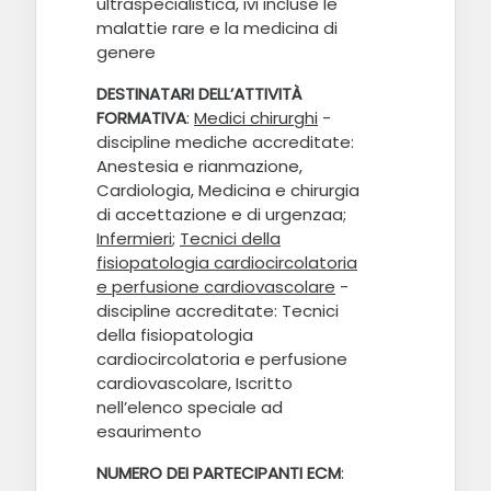
ultraspecialistica, ivi incluse le
malattie rare e la medicina di
genere
DESTINATARI DELL’ATTIVITÀ
FORMATIVA
:
Medici chirurghi
-
d
iscipline mediche accreditate
:
Anestesia e rianmazione,
Cardiologia, Medicina e chirurgia
di accettazione e di urgenzaa;
I
nfermieri
;
Tecnici della
fisiopatologia cardiocircolatoria
e perfusione cardiovascolare
-
discipline accreditate:
Tecnici
della fisiopatologia
cardiocircolatoria e perfusione
cardiovascolare, Iscritto
nell’elenco speciale ad
esaurimento
NUMERO DEI PARTECIPANTI ECM
: