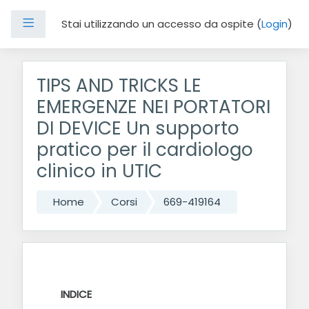
Pannello laterale
Stai utilizzando un accesso da ospite (
Login
)
Vai al contenuto principale
TIPS AND TRICKS LE
EMERGENZE NEI PORTATORI
DI DEVICE Un supporto
pratico per il cardiologo
clinico in UTIC
Home
Corsi
669-419164
Indice degli argomenti
INTRODUZIONE
INDICE