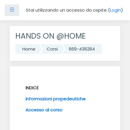
Pannello laterale
Stai utilizzando un accesso da ospite (
Login
)
Vai al contenuto principale
HANDS ON @HOME
Home
Corsi
669-436284
Indice degli argomenti
INTRODUZIONE
INDICE
Informazioni propedeutiche
Accesso al corso