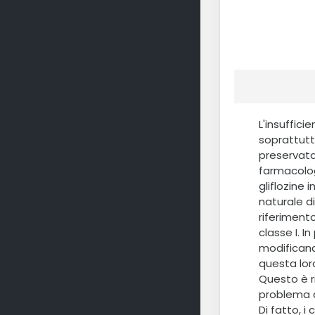
L'insuffic
soprattutto
preservata
farmacologi
gliflozine 
naturale di
riferiment
classe I. I
modificand
questa loro
Questo è r
problema d
Di fatto, 