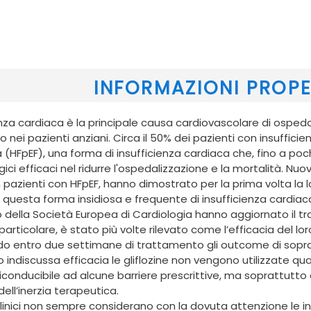
INFORMAZIONI PROP
ienza cardiaca è la principale causa cardiovascolare di ospe
 nei pazienti anziani. Circa il 50% dei pazienti con insuffici
 (HFpEF), una forma di insufficienza cardiaca che, fino a poch
ci efficaci nel ridurre l'ospedalizzazione e la mortalità. Nuov
in pazienti con HFpEF, hanno dimostrato per la prima volta la l
 questa forma insidiosa e frequente di insufficienza cardiaca
o della Società Europea di Cardiologia hanno aggiornato il tra
n particolare, è stato più volte rilevato come l’efficacia del
o entro due settimane di trattamento gli outcome di sopra
 indiscussa efficacia le gliflozine non vengono utilizzate qua
iconducibile ad alcune barriere prescrittive, ma soprattutto 
ell’inerzia terapeutica.
i clinici non sempre considerano con la dovuta attenzione le i