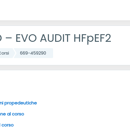
ipale
 – EVO AUDIT HFpEF2
Corsi
669-459290
degli argomenti
DUZIONE
ni propedeutiche
one al corso
 corso