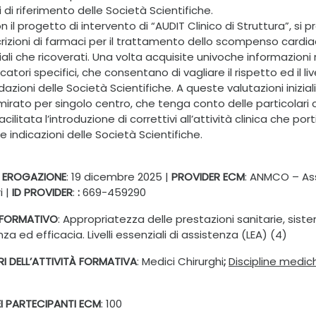
di riferimento delle Società Scientifiche.
il progetto di intervento di “AUDIT Clinico di Struttura”, si 
crizioni di farmaci per il trattamento dello scompenso cardia
li che ricoverati. Una volta acquisite univoche informazioni rel
dicatori specifici, che consentano di vagliare il rispetto ed il 
zioni delle Società Scientifiche. A queste valutazioni inizial
mirato per singolo centro, che tenga conto delle particolari c
cilitata l’introduzione di correttivi all’attività clinica che p
le indicazioni delle Società Scientifiche.
I EROGAZIONE
: 19 dicembre 2025 |
PROVIDER ECM
: ANMCO – Ass
i |
ID PROVIDER
:
:
669-459290
 FORMATIVO
:
Appropriatezza delle prestazioni sanitarie, siste
enza ed efficacia. Livelli essenziali di assistenza (LEA) (4)
I DELL’ATTIVITÀ FORMATIVA
:
Medici Chirurghi
;
Discipline medic
I PARTECIPANTI ECM
: 100