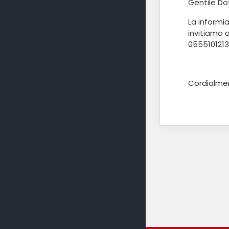
Gentile Do
La informi
invitiamo 
0555101213
Cordialme