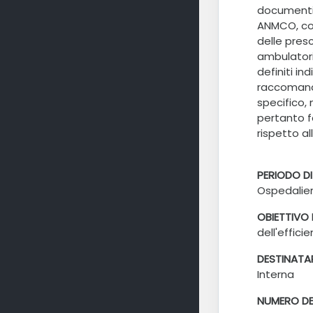
documenti 
ANMCO, con 
delle pres
ambulatoria
definiti in
raccomanda
specifico, 
pertanto fa
rispetto al
PERIODO D
Ospedalier
OBIETTIVO
dell'effici
DESTINATAR
Interna
NUMERO DE