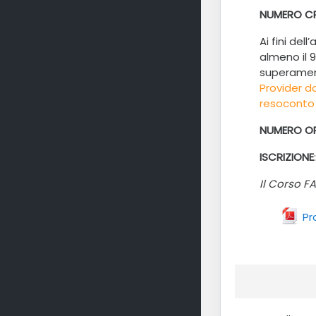
NUMERO CR
Ai fini del
almeno il 
superament
Provider do
resoconto 
NUMERO OR
ISCRIZIONE
Il Corso F
P