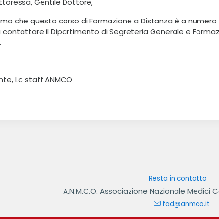
ttoressa, Gentile Dottore,
amo che questo corso di Formazione a Distanza è a numero ch
a contattare il Dipartimento di Segreteria Generale e Form
.
nte, Lo staff ANMCO
Resta in contatto
A.N.M.C.O. Associazione Nazionale Medici C
fad@anmco.it