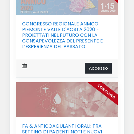
CONGRESSO REGIONALE ANMCO
PIEMONTE VALLE D'AOSTA 2020 -
PROIETTATI NEL FUTURO CON LA
CONSAPEVOLEZZA DEL PRESENTE E
L’ESPERIENZA DEL PASSATO
Accesso
FA & ANTICOAGULANTI ORALI: TRA
SETTING DI PAZIENTI NOTI E NUOVI