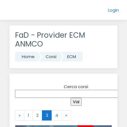
Login
Vai al contenuto principale
FaD - Provider ECM
ANMCO
Home
Corsi
ECM
Cerca corsi:
«
1
2
3
4
»
Precedente
(zttuale)
Successivo